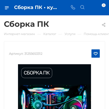
0
Сборка ПК • купить в Самаре - iЧехол
Сборка ПК
—
—
—
Интернет-магазин
Каталог
Услуги
Помощь клиен
Артикул:
31255653312