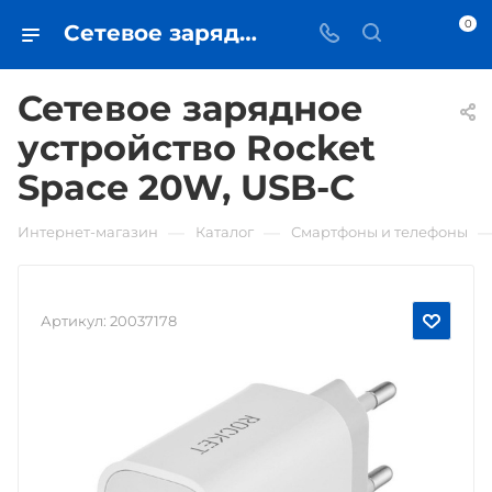
0
Сетевое зарядное устройство Rocket Space 20W, USB-C • купить в Самаре - iЧехол
Сетевое зарядное
устройство Rocket
Space 20W, USB-C
—
—
Интернет-магазин
Каталог
Смартфоны и телефоны
Артикул:
20037178