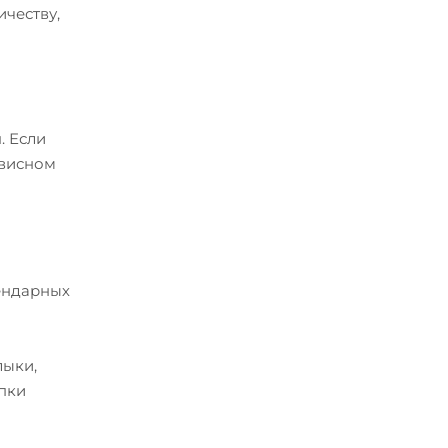
ичеству,
. Если
рвисном
лендарных
лыки,
упки