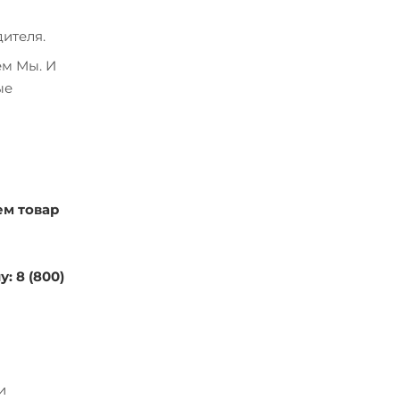
ителя.
ем Мы. И
ые
ем товар
: 8 (800)
и