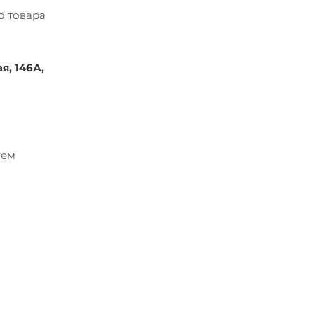
о товара
я, 146А,
ием