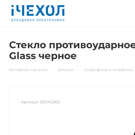
Стекло противоударное 
Glass черное
—
—
Интернет-магазин
Каталог
Смартфоны и телефоны
Артикул:
20040260