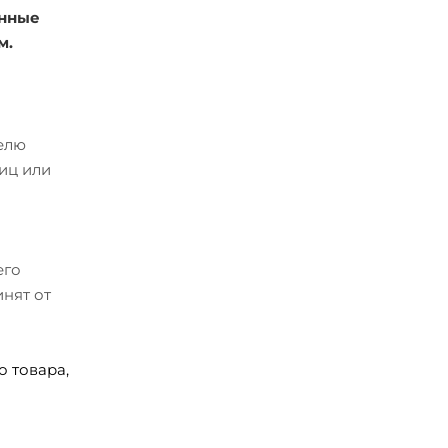
енные
м.
телю
иц или
его
нят от
 товара,