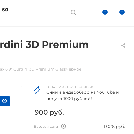
2-50
0
0
urdini 3D Premium
ax 6.9" Gurdini 3D Premium Glass черное
ТОВАР УЧАСТВУЕТ В АКЦИЯХ
Cними видеообзор на YouTube и
получи 1000 рублей!
900
руб.
1 026 руб.
Базовая цена