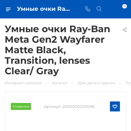
0
Умные очки Ray-Ban Meta Gen2 Wayfarer Matte Black, Transition, lenses Clear/ Gray • купить в Самаре - iЧехол
Умные очки Ray-Ban
Meta Gen2 Wayfarer
Matte Black,
Transition, lenses
Clear/ Gray
—
—
—
Интернет-магазин
Каталог
Дом, дача и туризм
Пу
Новинка
Артикул:
2000000200095