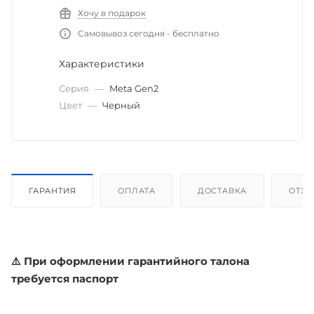
Хочу в подарок
Самовывоз сегодня - бесплатно
Характеристики
Серия
—
Meta Gen2
Цвет
—
Черный
ГАРАНТИЯ
ОПЛАТА
ДОСТАВКА
ОТЗ
⚠️ При оформлении гарантийного талона
требуется паспорт