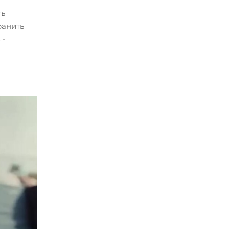
ть
ранить
 -