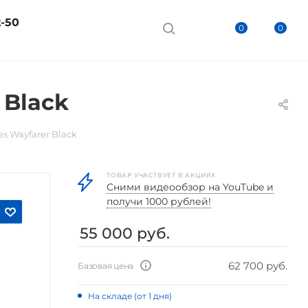
2-50
0
0
 Black
s Wayfarer Black
ТОВАР УЧАСТВУЕТ В АКЦИЯХ
Cними видеообзор на YouTube и
получи 1000 рублей!
55 000
руб.
62 700 руб.
Базовая цена
На складе (от 1 дня)