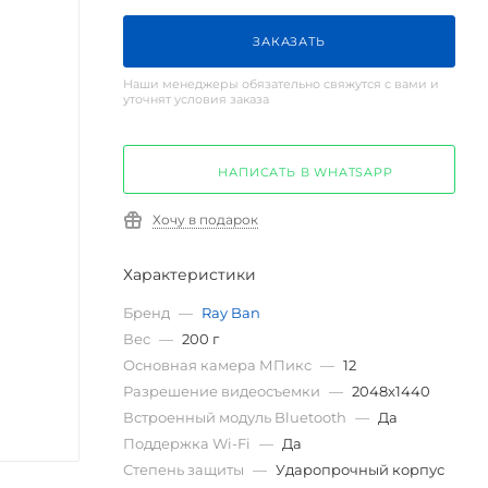
ЗАКАЗАТЬ
Наши менеджеры обязательно свяжутся с вами и
уточнят условия заказа
НАПИСАТЬ В WHATSAPP
Хочу в подарок
Характеристики
Бренд
—
Ray Ban
Вес
—
200 г
Основная камера МПикс
—
12
Разрешение видеосъемки
—
2048x1440
Встроенный модуль Bluetooth
—
Да
Поддержка Wi-Fi
—
Да
Степень защиты
—
Ударопрочный корпус