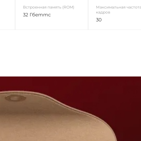
Встроенная память (ROM)
Максимальная частот
кадров
32 Гбemmc
30