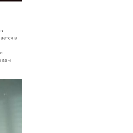
 в
ается в
 и
я вам