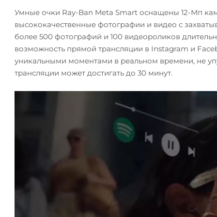
Умные очки Ray-Ban Meta Smart оснащены 12-Мп кам
высококачественные фотографии и видео с захватыв
более 500 фотографий и 100 видеороликов длительно
возможность прямой трансляции в Instagram и Face
уникальными моментами в реальном времени, не уп
трансляции может достигать до 30 минут.