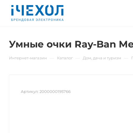
Умные очки Ray-Ban Met
—
—
—
Интернет-магазин
Каталог
Дом, дача и туризм
Артикул:
2000000195766