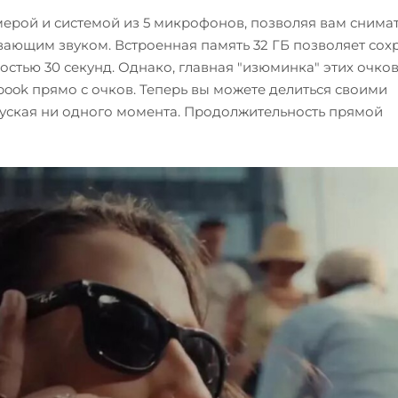
ерой и системой из 5 микрофонов, позволяя вам снима
ающим звуком. Встроенная память 32 ГБ позволяет сох
стью 30 секунд. Однако, главная "изюминка" этих очков
book прямо с очков. Теперь вы можете делиться своими
уская ни одного момента. Продолжительность прямой