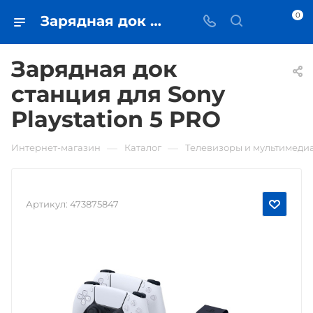
0
Зарядная док станция для Sony Playstation 5 PRO • купить в Самаре - iЧехол
Зарядная док
станция для Sony
Playstation 5 PRO
—
—
Интернет-магазин
Каталог
Телевизоры и мультимеди
Артикул:
473875847