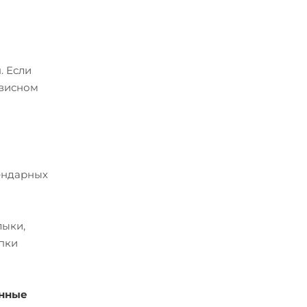
. Если
рвисном
лендарных
лыки,
упки
енные