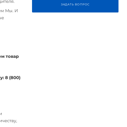
ителя.
ЗАДАТЬ ВОПРОС
ем Мы. И
ые
ем товар
: 8 (800)
и
ичеству,