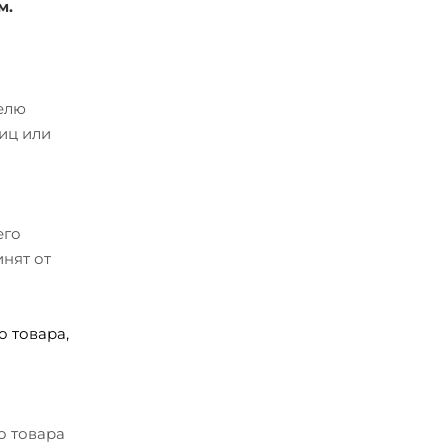
м.
телю
иц или
его
нят от
 товара,
о товара