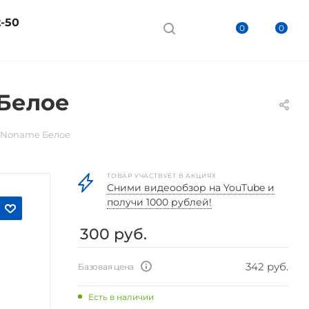
2-50
0
0
 Белое
D Noname Белое
ТОВАР УЧАСТВУЕТ В АКЦИЯХ
Cними видеообзор на YouTube и
получи 1000 рублей!
300
руб.
342 руб.
Базовая цена
Есть в наличии