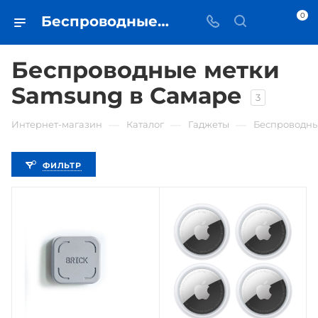
0
Беспроводные метки Samsung • купить беспроводную метку в Самаре - iЧехол
Беспроводные метки
Samsung в Самаре
3
—
—
—
Интернет-магазин
Каталог
Гаджеты
Беспроводны
ФИЛЬТР