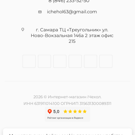
8 (846) 233-52-50
ichehol63@gmail.com
г. Самара ТЦ «Треугольник» ул.
Ново-Вокзальная 146а 2 этаж офис
215
2026 © Интернет-магазин iЧехол.
ИНН 631911014100 ОГРНИП 315631300089311