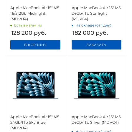
Apple MacBook Air 15" M5
Apple MacBook Air 15" M5
16/512Gb Midnight
24Gb/1Tb Starlight
(MDVH4)
(MDVF4)
Есть в наличии
На складе (от 1 дня)
128 200
руб.
182 000
руб.
В КОРЗИНУ
ЗАКАЗАТЬ
Apple MacBook Air 15" M5
Apple MacBook Air 15" M5
24Gb/1Tb Sky Blue
24Gb/1Tb Silver (MDVC4)
(MDVU4)
На складе (от 1 дня)