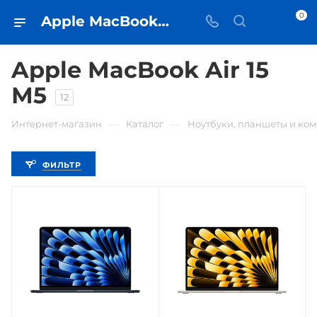
0
Apple MacBook Air 15 М5 • купить в Самаре по низкой цене - iЧехол
Apple MacBook Air 15
М5
12
—
—
Интернет-магазин
Каталог
Ноутбуки, планшеты и ко
ФИЛЬТР