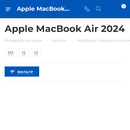
0
Apple MacBook Air 2024 • купить в Самаре по низкой цене - iЧехол
Apple MacBook Air 2024
—
—
Интернет-магазин
Каталог
Ноутбуки, планшеты и ко
M3
15
13
ФИЛЬТР