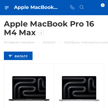
0
Apple MacBook Pro 16 M4 Max • купить в Самаре по низкой цене - iЧехол
Apple MacBook Pro 16
M4 Max
3
—
—
Интернет-магазин
Каталог
Ноутбуки, планшеты и ко
ФИЛЬТР