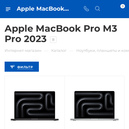
0
Apple MacBook Pro M3 Pro 2023 • купить в Самаре по низкой цене - iЧехол
Apple MacBook Pro M3
Pro 2023
8
—
—
Интернет-магазин
Каталог
Ноутбуки, планшеты и ко
ФИЛЬТР