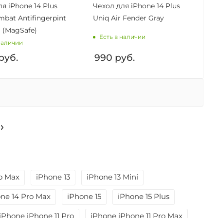
я iPhone 14 Plus
Чехол для iPhone 14 Plus
bat Antifingerpint
Uniq Air Fender Gray
 (MagSafe)
Есть в наличии
наличии
руб.
990
руб.
o Max
iPhone 13
iPhone 13 Mini
ne 14 Pro Max
iPhone 15
iPhone 15 Plus
iPhone iPhone 11 Pro
iPhone iPhone 11 Pro Max