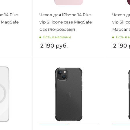
e 14 Plus
Чехол для iPhone 14 Plus
Чехол дл
e MagSafe
vlp Silicone case MagSafe
vlp Sili
Светло-розовый
Марсал
Есть в наличии
Есть в 
2 190
руб.
2 190