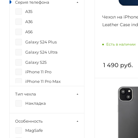
Серия телефона
A35
Чехол на iPhone
A36
Leather Case ind
A56
Galaxy S24 Plus
Есть в наличии
Galaxy S24 Ultra
Galaxy S25
1 490
руб.
iPhone 11 Pro
iPhone 11 Pro Max
iPhone 12
Тип чехла
iPhone 12 mini
Накладка
iPhone 12 Pro
iPhone 12 Pro Max
Особенность
iPhone 13
MagSafe