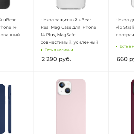
й uBear
Чехол защитный uBear
Чехол дл
Phone 14
Real Mag Case для iPhone
vlp Stra
ированный
14 Plus, MagSafe
прозра
совместимый, усиленный
Есть в 
Есть в наличии
2 290
руб.
660
р