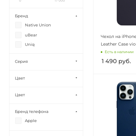
0
17 000
Бренд
Native Union
uBear
Чехол на iPhone
Leather Case vio
Uniq
Есть в наличии
1 490
руб.
Серия
Цвет
Цвет
Бренд телефона
Apple