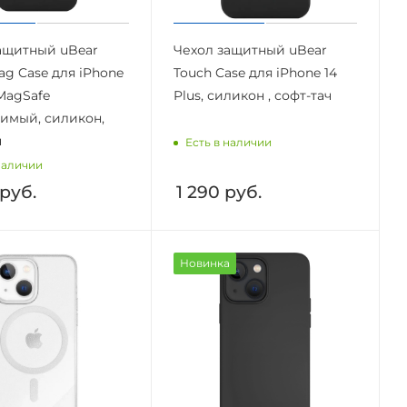
ащитный uBear
Чехол защитный uBear
ag Case для iPhone
Touch Case для iPhone 14
 MagSafe
Plus, силикон , софт-тач
имый, силикон,
ч
Есть в наличии
наличии
руб.
1 290
руб.
Новинка