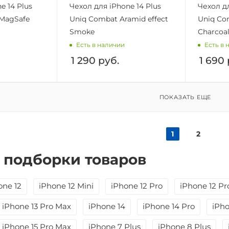
e 14 Plus
Чехол для iPhone 14 Plus
Чехол дл
 MagSafe
Uniq Combat Aramid effect
Uniq Com
Smoke
Charcoal
Есть в наличии
Есть в 
1 290
руб.
1 690
ПОКАЗАТЬ ЕЩЕ
1
2
 подборки товаров
one 12
iPhone 12 Mini
iPhone 12 Pro
iPhone 12 Pr
iPhone 13 Pro Max
iPhone 14
iPhone 14 Pro
iPho
iPhone 15 Pro Max
iPhone 7 Plus
iPhone 8 Plus