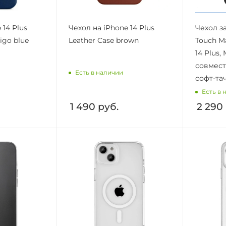
 14 Plus
Чехол на iPhone 14 Plus
Чехол з
igo blue
Leather Case brown
Touch M
14 Plus,
совмест
Есть в наличии
софт-та
Есть в 
1 490
руб.
2 290