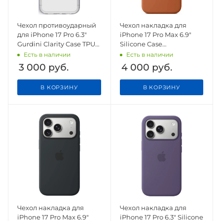
Чехол противоударный
Чехол накладка для
для iPhone 17 Pro 6.3"
iPhone 17 Pro Max 6.9"
Gurdini Clarity Case TPU
Silicone Case
White
(Button/Magsafe) Terra
Есть в наличии
Есть в наличии
Cotta
3 000
руб.
4 000
руб.
В КОРЗИНУ
В КОРЗИНУ
Чехол накладка для
Чехол накладка для
iPhone 17 Pro Max 6.9"
iPhone 17 Pro 6.3" Silicone