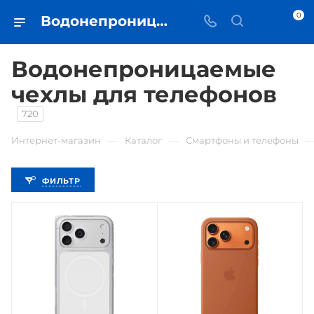
0
Водонепроницаемые чехлы для телефонов • купить чехол в Самаре - iЧехол
Водонепроницаемые
чехлы для телефонов
720
—
—
Интернет-магазин
Каталог
Смартфоны и телефоны
ФИЛЬТР