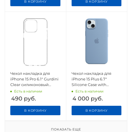
В КОРЗИНУ
В КОРЗИНУ
Чехол накладка для
Чехол накладка для
iPhone 15 Pro 6.1" Gurdini
iPhone 15 Plus 6.7"
Clear силиконовый
Silicone Case with
прозрачный
Magsafe Winter Blue
Есть в наличии
Есть в наличии
490
руб.
4 000
руб.
В КОРЗИНУ
В КОРЗИНУ
ПОКАЗАТЬ ЕЩЕ