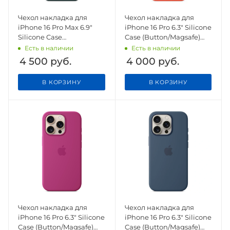
Чехол накладка для
Чехол накладка для
iPhone 16 Pro Max 6.9"
iPhone 16 Pro 6.3" Silicone
Silicone Case
Case (Button/Magsafe)
(Button/Magsafe) Lake
Tangerine
Есть в наличии
Есть в наличии
Green
4 500
руб.
4 000
руб.
В КОРЗИНУ
В КОРЗИНУ
Чехол накладка для
Чехол накладка для
iPhone 16 Pro 6.3" Silicone
iPhone 16 Pro 6.3" Silicone
Case (Button/Magsafe)
Case (Button/Magsafe)