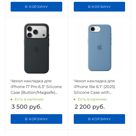
В КОРЗИНУ
В КОРЗИНУ
Чехол накладка для
Чехол накладка для
iPhone 17 Pro 6.3" Silicone
iPhone 16e 6.1" (2025)
Case (Button/Magsafe)
Silicone Case with
Black
Magsafe Winter Blue
Есть в наличии
Есть в наличии
3 500
руб.
2 200
руб.
В КОРЗИНУ
В КОРЗИНУ