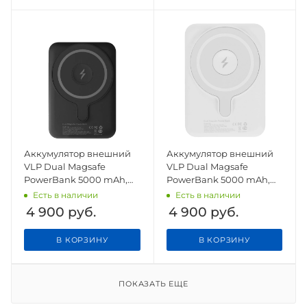
Аккумулятор внешний
Аккумулятор внешний
VLP Dual Magsafe
VLP Dual Magsafe
PowerBank 5000 mAh,
PowerBank 5000 mAh,
3A, USB-C, черный
3A, USB-C, белый
Есть в наличии
Есть в наличии
4 900
руб.
4 900
руб.
В КОРЗИНУ
В КОРЗИНУ
ПОКАЗАТЬ ЕЩЕ