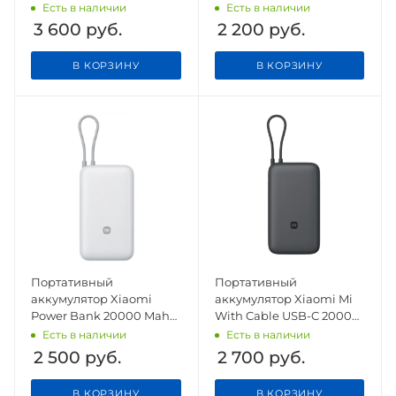
Power Bank With Cable
20000mAh Type-C 18W
Есть в наличии
Есть в наличии
USB-C 10000mAh 33W
PLM18ZM
3 600
руб.
2 200
руб.
(WPB1007MI) White
В КОРЗИНУ
В КОРЗИНУ
Портативный
Портативный
аккумулятор Xiaomi
аккумулятор Xiaomi Mi
Power Bank 20000 Mah
With Cable USB-C 20000
22.5W PB2022ZM White
mAh 22,5W PB2020MI
Есть в наличии
Есть в наличии
CN
Dark Grey CN
2 500
руб.
2 700
руб.
В КОРЗИНУ
В КОРЗИНУ