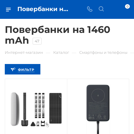
0
Повербанки на 1460 mAh • купить внешний аккумулятор в Самаре - iЧехол
Повербанки на 1460
mAh
47
—
—
Интернет-магазин
Каталог
Смартфоны и телефоны
ФИЛЬТР