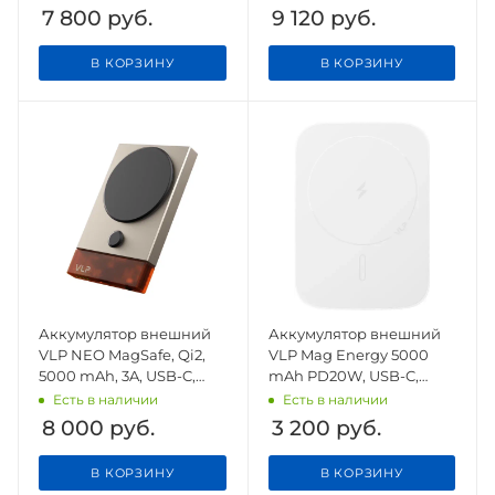
7 800
руб.
9 120
руб.
В КОРЗИНУ
В КОРЗИНУ
Аккумулятор внешний
Аккумулятор внешний
VLP NEO MagSafe, Qi2,
VLP Mag Energy 5000
5000 mAh, 3A, USB-C,
mAh PD20W, USB-C,
amber gray
белый
Есть в наличии
Есть в наличии
8 000
руб.
3 200
руб.
В КОРЗИНУ
В КОРЗИНУ