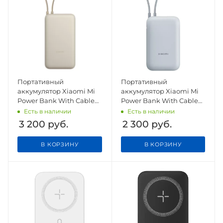
Портативный
Портативный
аккумулятор Xiaomi Mi
аккумулятор Xiaomi Mi
Power Bank With Cable
Power Bank With Cable
USB-C 20000 mAh
USB-C 10000mAh Pocket
Есть в наличии
Есть в наличии
PB2030MI Beige
Version P15ZM Blue
3 200
руб.
2 300
руб.
В КОРЗИНУ
В КОРЗИНУ