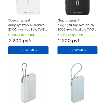
Портативный
Портативный
аккумулятор Avalonica
аккумулятор Avalonica
5000мАч MagSafe TWS
5000мАч MagSafe TWS
(AVA-PWB-001) White
(AVA-PWB-001) Black
Есть в наличии
Есть в наличии
2 200
руб.
2 200
руб.
В КОРЗИНУ
В КОРЗИНУ