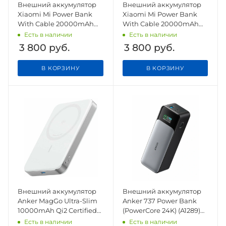
Внешний аккумулятор
Внешний аккумулятор
Xiaomi Mi Power Bank
Xiaomi Mi Power Bank
With Cable 20000mAh
With Cable 20000mAh
67W PB2067 Light Grey
67W PB2067 Light Blue
Есть в наличии
Есть в наличии
CN
CN
3 800
руб.
3 800
руб.
В КОРЗИНУ
В КОРЗИНУ
Внешний аккумулятор
Внешний аккумулятор
Anker MagGo Ultra-Slim
Anker 737 Power Bank
10000mAh Qi2 Certified
(PowerCore 24K) (A1289)
15W/30W белый
черный
Есть в наличии
Есть в наличии