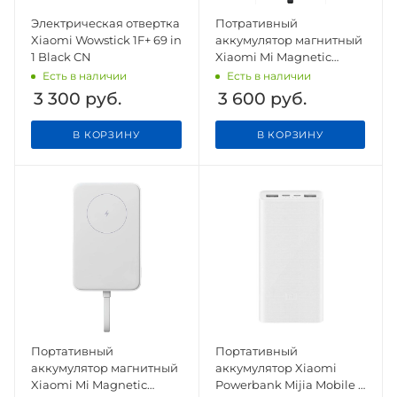
Электрическая отвертка
Потративный
Xiaomi Wowstick 1F+ 69 in
аккумулятор магнитный
1 Black CN
Xiaomi Mi Magnetic
Power Bank With Cable
Есть в наличии
Есть в наличии
USB-C 10000mAh 33W
3 300
руб.
3 600
руб.
(WPB1007MI) Grey
В КОРЗИНУ
В КОРЗИНУ
Портативный
Портативный
аккумулятор магнитный
аккумулятор Xiaomi
Xiaomi Mi Magnetic
Powerbank Mijia Mobile 3