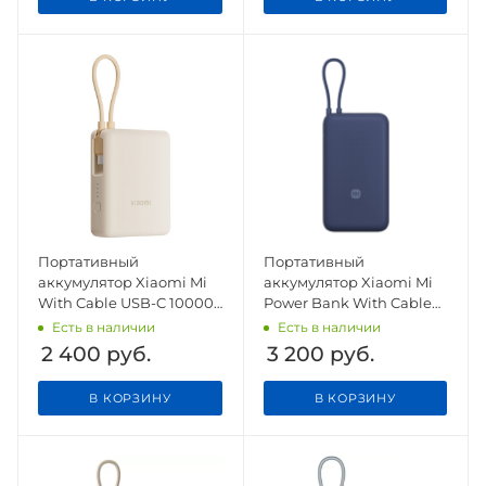
Портативный
Портативный
аккумулятор Xiaomi Mi
аккумулятор Xiaomi Mi
With Cable USB-C 10000
Power Bank With Cable
mAh 33W PB1033MI
USB-C 20000 mAh
Есть в наличии
Есть в наличии
Beige CN
PB2030MI Blue
2 400
руб.
3 200
руб.
В КОРЗИНУ
В КОРЗИНУ