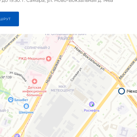
до 19:50. г. Самара, ул. Ново-Вокзальная д. 146а
ШРУТ