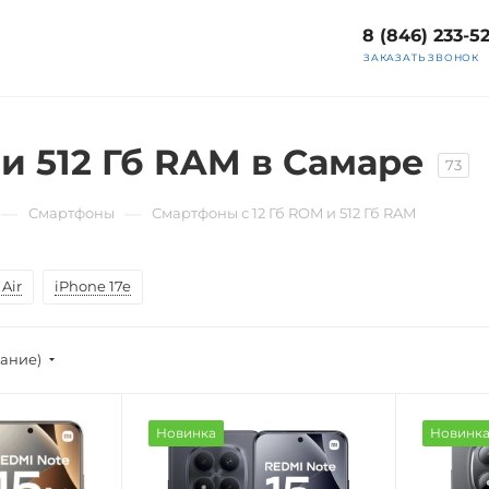
8 (846) 233-5
ЗАКАЗАТЬ ЗВОНОК
и 512 Гб RAM в Самаре
73
—
—
Смартфоны
Смартфоны с 12 Гб ROM и 512 Гб RAM
Air
iPhone 17e
вание)
Новинка
Новинк