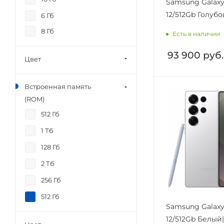
Samsung Galaxy 
12/512Gb Голубо
6 Гб
8 Гб
Есть в наличии
93 900
руб.
Цвет
Встроенная память
(ROM)
512 Гб
1 Тб
128 Гб
2 Тб
256 Гб
512 Гб
Samsung Galaxy 
12/512Gb Белый|