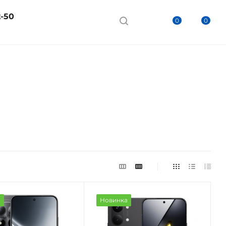
2-50
0
0
а
Новинка