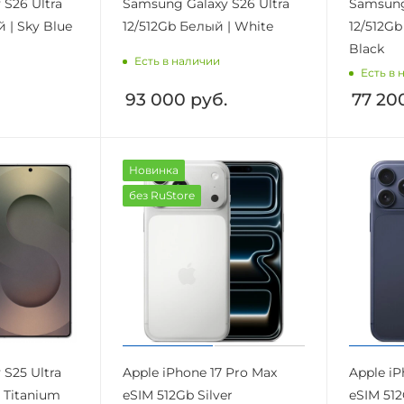
S26 Ultra
Samsung Galaxy S26 Ultra
Samsung
й | Sky Blue
12/512Gb Белый | White
12/512G
Black
Есть в наличии
Есть в 
93 000
руб.
77 20
Новинка
без RuStore
S25 Ultra
Apple iPhone 17 Pro Max
Apple iP
 Titanium
eSIM 512Gb Silver
eSIM 51