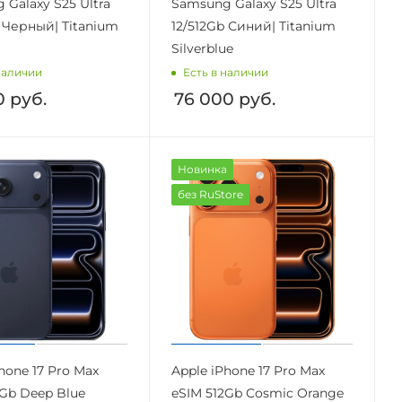
 Galaxy S25 Ultra
Samsung Galaxy S25 Ultra
b Черный| Titanium
12/512Gb Синий| Titanium
Silverblue
наличии
Есть в наличии
0
руб.
76 000
руб.
Новинка
без RuStore
hone 17 Pro Max
Apple iPhone 17 Pro Max
2Gb Deep Blue
eSIM 512Gb Cosmic Orange