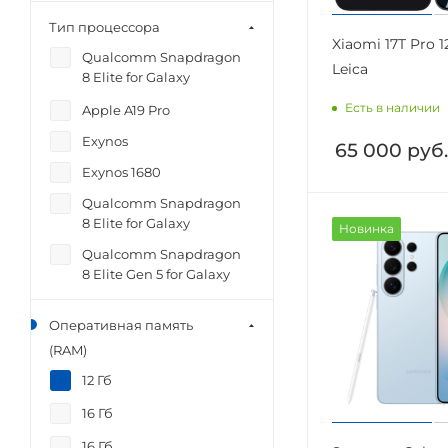
Note 15 Pro+
Тип процессора
Xiaomi 17T Pro 1
Pura 80 Pro
Qualcomm Snapdragon
Leica
S24 Ultra
8 Elite for Galaxy
S25
Есть в наличии
Apple A19 Pro
S25 Edge
Exynos
65 000
руб.
S25 Plus
Exynos 1680
S25 Ultra
Qualcomm Snapdragon
8 Elite for Galaxy
Новинка
S26
Qualcomm Snapdragon
S26 Plus
8 Elite Gen 5 for Galaxy
S26 Ultra
Samsung Exynos 2600
X8 Pro
Оперативная память
Snapdragon 7s Gen 2
(RAM)
X8 Pro Max
Snapdragon 8 Elite for
12 Гб
Z Flip 7
Galaxy
16 Гб
Snapdragon 8s Gen 3
16 Гб