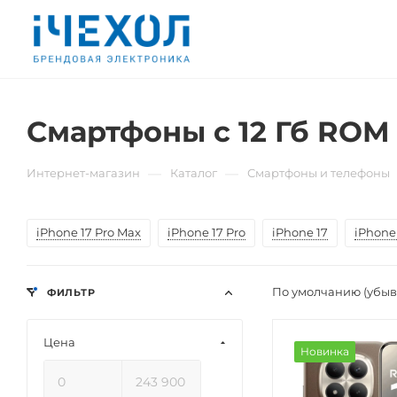
Смартфоны с 12 Гб ROM 
—
—
Интернет-магазин
Каталог
Смартфоны и телефоны
iPhone 17 Pro Max
iPhone 17 Pro
iPhone 17
iPhone 
По умолчанию (убы
ФИЛЬТР
Цена
Новинка