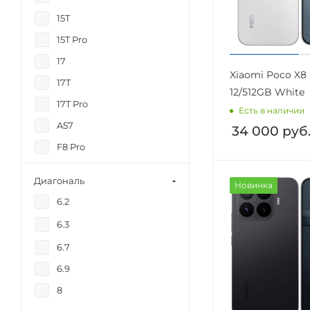
15T
15T Pro
17
Xiaomi Poco X8
17T
12/512GB White
17T Pro
Есть в наличии
A57
34 000
руб
F8 Pro
Fold 7
Диагональ
Новинка
iPhone 17 Pro
6.2
iPhone 17 Pro Max
6.3
M8
6.7
M8 Pro
6.9
Note 13
8
Note 15 Pro