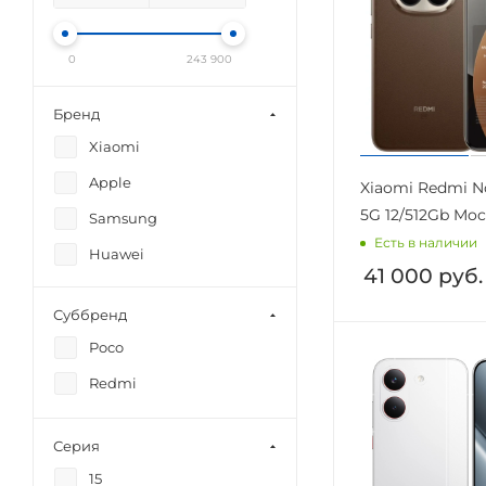
0
243 900
Бренд
Xiaomi
Apple
Xiaomi Redmi No
5G 12/512Gb Mo
Samsung
Есть в наличии
Huawei
41 000
руб.
Суббренд
Poco
Redmi
Серия
15