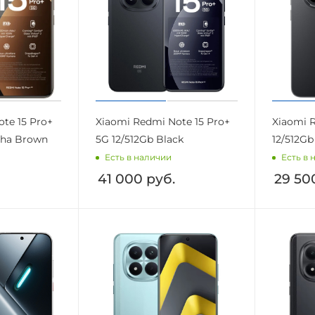
te 15 Pro+
Xiaomi Redmi Note 15 Pro+
Xiaomi R
cha Brown
5G 12/512Gb Black
12/512Gb
Есть в наличии
Есть в 
41 000
руб.
29 50