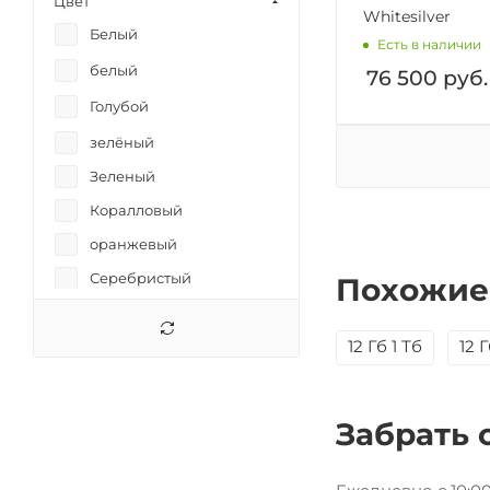
Цвет
Whitesilver
Белый
Есть в наличии
белый
76 500
руб.
Голубой
зелёный
Зеленый
Коралловый
оранжевый
Серебристый
Похожие
серебристый
12 Гб 1 Тб
12 
Серый
Синий
синий
Забрать 
Черный