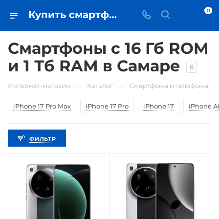
0
Купить смартфоны с 16 Гб ROM (оперативной памяти) и 1 Тб RAM (встроенной памяти) в Самаре - цена в iЧехол
Смартфоны с 16 Гб ROM
и 1 Тб RAM в Самаре
8
—
—
Интернет-магазин
Каталог
Смартфоны и телефоны
iPhone 17 Pro Max
iPhone 17 Pro
iPhone 17
iPhone Ai
ФИЛЬТР