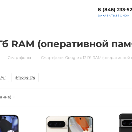
8 (846) 233-5
ЗАКАЗАТЬ ЗВОНОК
Гб RAM (оперативной пам
—
—
Смартфоны
Смартфоны Google с 12 Гб RAM (оперативной 
Air
iPhone 17e
вание)