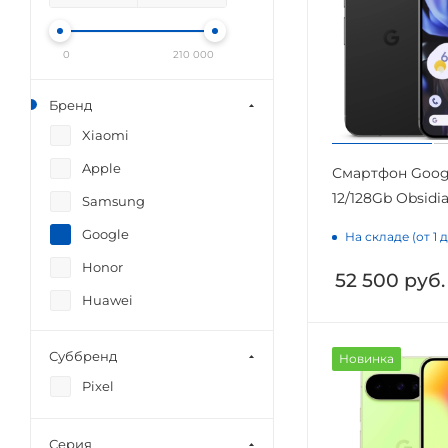
0
210 000
Бренд
Xiaomi
Apple
Смартфон Googl
12/128Gb Obsidi
Samsung
Google
На складе (от 1 
Honor
52 500
руб.
Huawei
Суббренд
Новинка
Pixel
Серия