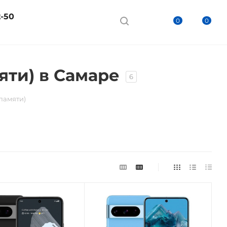
2-50
0
0
яти) в Самаре
6
памяти)