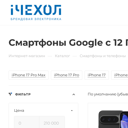
Смартфоны Google с 12 
—
—
Интернет-магазин
Каталог
Смартфоны и телефоны
iPhone 17 Pro Max
iPhone 17 Pro
iPhone 17
iPhone 
По умолчанию (убы
ФИЛЬТР
Цена