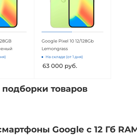
 128GB
Google Pixel 10 12/128Gb
леный
Lemongrass
дня)
На складе (от 1 дня)
63 000
руб.
 подборки товаров
смартфоны Google с 12 Гб RA