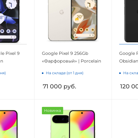
e Pixel 9
Google Pixel 9 256Gb
Google P
an
«Фарфоровый» | Porcelain
Obsidia
дня)
На складе (от 1 дня)
На скла
71 000
руб.
120 0
Новинка