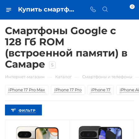
0
Купить смартфоны Google с 128 Гб ROM (встроенной памяти) в Самаре - цена в iЧехол
Смартфоны Google с
128 Гб ROM
(встроенной памяти) в
Самаре
5
—
—
Интернет-магазин
Каталог
Смартфоны и телефоны
iPhone 17 Pro Max
iPhone 17 Pro
iPhone 17
iPhone Ai
ФИЛЬТР