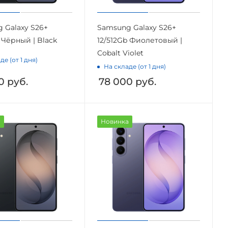
 Galaxy S26+
Samsung Galaxy S26+
 Чёрный | Black
12/512Gb Фиолетовый |
Cobalt Violet
де (от 1 дня)
На складе (от 1 дня)
0
руб.
78 000
руб.
а
Новинка