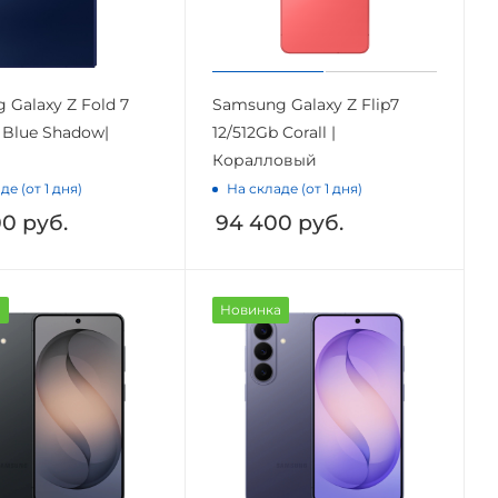
 Galaxy Z Fold 7
Samsung Galaxy Z Flip7
 Blue Shadow|
12/512Gb Corall |
Коралловый
де (от 1 дня)
На складе (от 1 дня)
00
руб.
94 400
руб.
а
Новинка