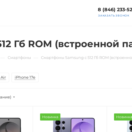
8 (846) 233-5
ЗАКАЗАТЬ ЗВОНОК
12 Гб ROM (встроенной п
—
—
Смартфоны
Смартфоны Samsung с 512 Гб ROM (встроенно
Air
iPhone 17e
вание)
Новинка
Новинк