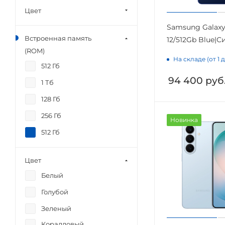
Цвет
Samsung Galaxy 
Встроенная память
12/512Gb Blue|
(ROM)
На складе (от 1 
512 Гб
94 400
руб
1 Тб
128 Гб
256 Гб
Новинка
512 Гб
Цвет
Белый
Голубой
Зеленый
Коралловый