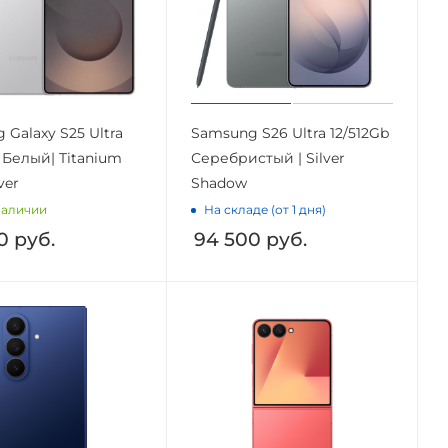
 Galaxy S25 Ultra
Samsung S26 Ultra 12/512Gb
 Белый| Titanium
Серебристый | Silver
ver
Shadow
наличии
На складе (от 1 дня)
0
руб.
94 500
руб.