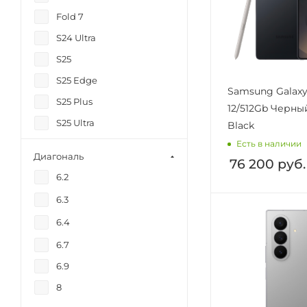
Fold 7
S24 Ultra
S25
S25 Edge
Samsung Galaxy 
S25 Plus
12/512Gb Черный
S25 Ultra
Black
Есть в наличии
S26
Диагональ
76 200
руб.
S26 Plus
6.2
S26 Ultra
6.3
Z Flip 7
6.4
6.7
6.9
8