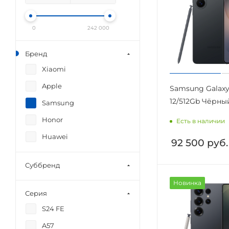
0
242 000
Бренд
Xiaomi
Apple
Samsung Galaxy 
12/512Gb Чёрный
Samsung
Honor
Есть в наличии
Huawei
92 500
руб.
Суббренд
Новинка
Серия
S24 FE
A57