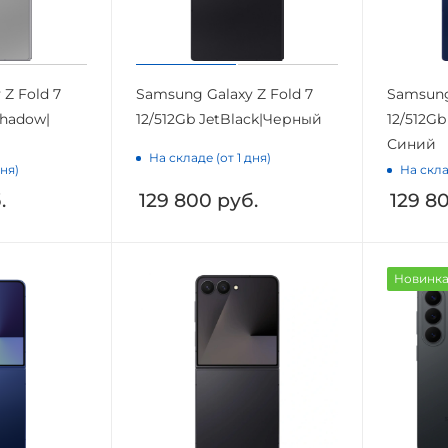
Z Fold 7
Samsung Galaxy Z Fold 7
Samsung
Shadow|
12/512Gb JetBlack|Черный
12/512Gb
Синий
На складе (от 1 дня)
дня)
На скла
.
129 800
руб.
129 8
Новинк