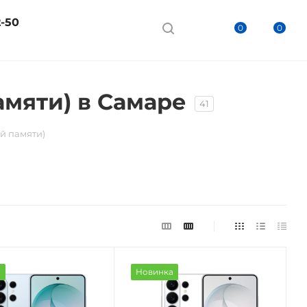
2-50
0
0
амяти) в Самаре
41
й памяти)
а
Новинка