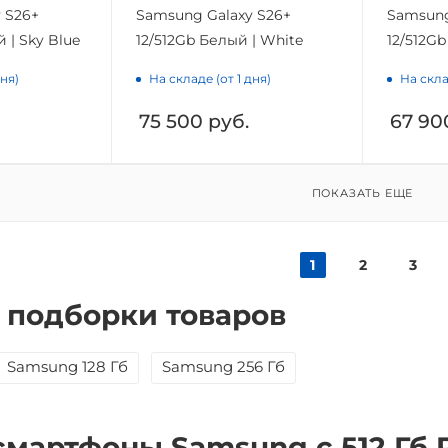
 S26+
Samsung Galaxy S26+
Samsung
й | Sky Blue
12/512Gb Белый | White
12/512Gb
дня)
На складе (от 1 дня)
На скла
75 500
руб.
67 90
ПОКАЗАТЬ ЕЩЕ
1
2
3
 подборки товаров
Samsung 128 Гб
Samsung 256 Гб
смартфоны Samsung с 512 Гб 