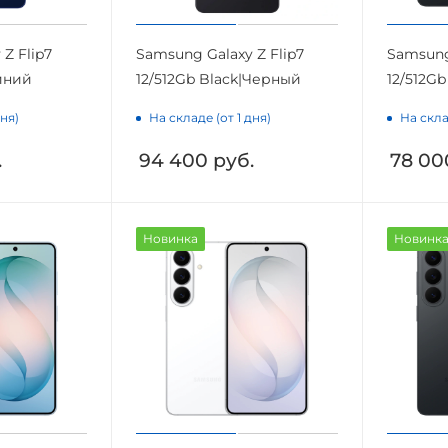
Z Flip7
Samsung Galaxy Z Flip7
Samsung
Синий
12/512Gb Black|Черный
12/512Gb
дня)
На складе (от 1 дня)
На скла
.
94 400
руб.
78 00
Новинка
Новинк