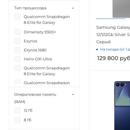
Тип процессора
Qualcomm Snapdragon
8 Elite for Galaxy
Samsung Galaxy 
Dimensity 9300+
12/512Gb Silver 
Exynos
Серый
На складе (от 1 
Exynos 1680
129 800
руб
Helio G91-Ultra
Qualcomm Snapdragon
8 Elite for Galaxy
Qualcomm Snapdragon
8 Elite Gen 5 for Galaxy
Оперативная память
Samsung Exynos 2600
(RAM)
Snapdragon 8 Elite for
12 Гб
Galaxy
8 Гб