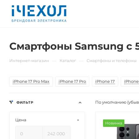
Смартфоны Samsung с 5
—
—
Интернет-магазин
Каталог
Смартфоны и телефоны
iPhone 17 Pro Max
iPhone 17 Pro
iPhone 17
iPhone 
По умолчанию (убы
ФИЛЬТР
Цена
Новинка