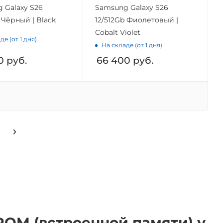
 Galaxy S26
Samsung Galaxy S26
 Чёрный | Black
12/512Gb Фиолетовый |
Cobalt Violet
де (от 1 дня)
На складе (от 1 дня)
0
руб.
66 400
руб.
ROM (встроенной памяти) у