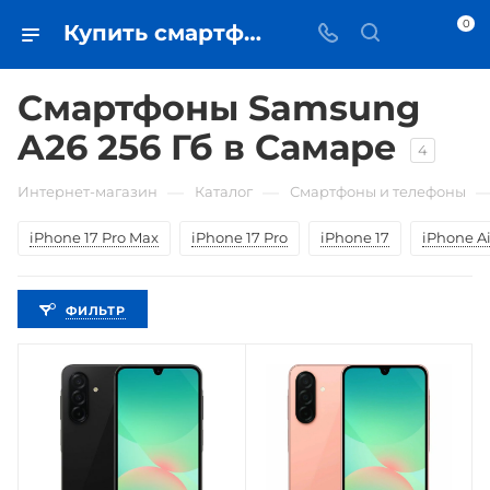
0
Купить смартфоны Samsung A26 256 Гб в Самаре - цена в iЧехол
Смартфоны Samsung
A26 256 Гб в Самаре
4
—
—
Интернет-магазин
Каталог
Смартфоны и телефоны
iPhone 17 Pro Max
iPhone 17 Pro
iPhone 17
iPhone Ai
ФИЛЬТР