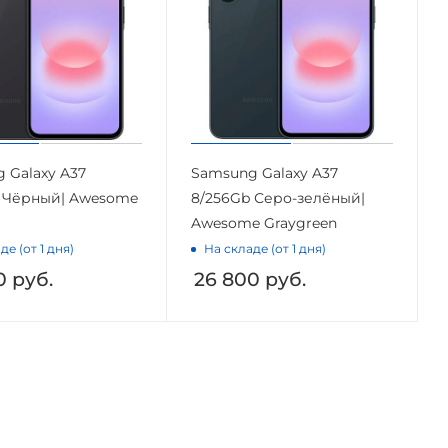
 Galaxy A37
Samsung Galaxy A37
 Чёрный| Awesome
8/256Gb Серо-зелёный|
l
Awesome Graygreen
де (от 1 дня)
На складе (от 1 дня)
0
руб.
26 800
руб.