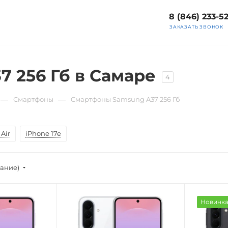
8 (846) 233-5
ЗАКАЗАТЬ ЗВОНОК
 256 Гб в Самаре
4
—
—
Смартфоны
Смартфоны Samsung A37 256 Гб
Air
iPhone 17e
вание)
Новинк