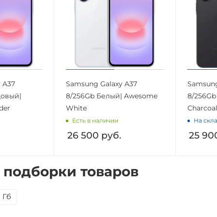
 A37
Samsung Galaxy A37
Samsung
довый|
8/256Gb Белый| Awesome
8/256Gb
der
White
Charcoa
Есть в наличии
На скла
26 500
руб.
25 90
 подборки товаров
 Гб