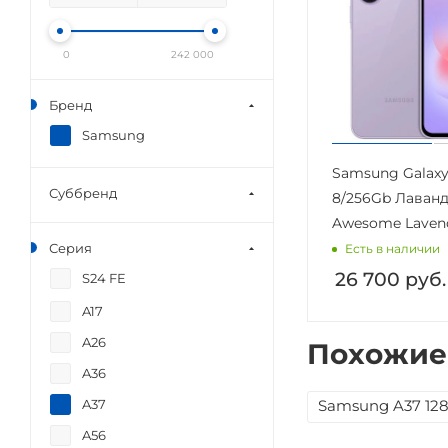
0
242 000
Бренд
Samsung
Samsung Galaxy
Суббренд
8/256Gb Лаван
Awesome Laven
Серия
Есть в наличии
26 700
руб.
S24 FE
A17
A26
Похожие
A36
A37
Samsung A37 128
A56