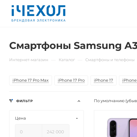
Смартфоны Samsung A37
—
—
Интернет-магазин
Каталог
Смартфоны и телефоны
iPhone 17 Pro Max
iPhone 17 Pro
iPhone 17
iPhone 
По умолчанию (убы
ФИЛЬТР
Цена