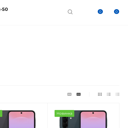
2-50
0
0
а
Новинка