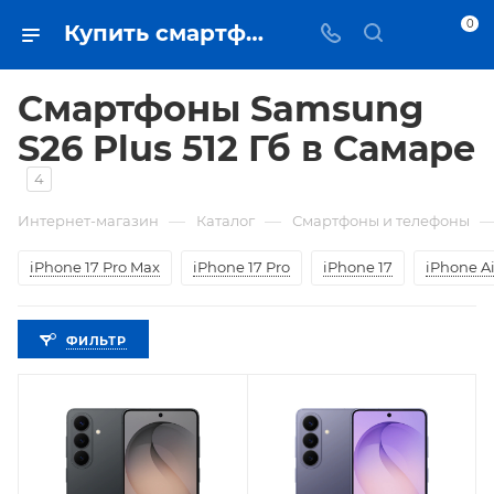
0
Купить смартфоны Samsung S26 Plus 512 Гб в Самаре - цена в iЧехол
Смартфоны Samsung
S26 Plus 512 Гб в Самаре
4
—
—
Интернет-магазин
Каталог
Смартфоны и телефоны
iPhone 17 Pro Max
iPhone 17 Pro
iPhone 17
iPhone Ai
ФИЛЬТР