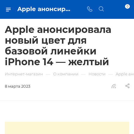
0
Apple анонсировала новый цвет для базовой линейки iPhone 14 — желтый - iЧехол
Apple анонсировала
новый цвет для
базовой линейки
iPhone 14 — желтый
—
—
—
Интернет-магазин
О компании
Новости
Apple ан
8 марта 2023