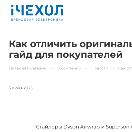
Как отличить оригинал
гайд для покупателей
—
—
—
Интернет-магазин
О компании
Новости
Как от
3 июня 2025
Стайлеры Dyson Airwrap и Superso