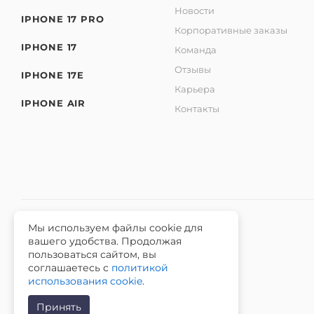
Новости
IPHONE 17 PRO
Корпоративные заказы
IPHONE 17
Команда
Отзывы
IPHONE 17E
Карьера
IPHONE AIR
Контакты
Мы используем файлы cookie для
вашего удобства. Продолжая
2026 © Интернет-магазин iЧехол.
пользоваться сайтом, вы
ИНН 631911014100 ОГРНИП 315631300089311
соглашаетесь с
политикой
использования cookie
.
Принять