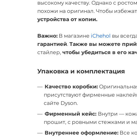
высокому качеству. Однако с росто
похожи на оригинал. Чтобы избежа
устройства от копии.
Важно:
В магазине
iChehol
вы всегд
гарантией
.
Также вы можете прийт
стайлер,
чтобы убедиться в его ка
Упаковка и комплектация
Качество коробки:
Оригинальная 
присутствуют фирменные наклей
сайте Dyson.
Фирменный кейс:
Внутри — кожа
прошит, с ровными стежками и ма
Внутреннее оформление:
Все ко