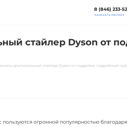
8 (846) 233-5
ЗАКАЗАТЬ ЗВОНОК
ьный стайлер Dyson от п
личить оригинальный стайлер Dyson от подделки: подробный гай
nic пользуются огромной популярностью благода