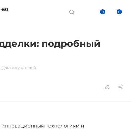
2-50
0
0
одделки: подробный
д для покупателей
ря инновационным технологиям и