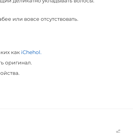
щий деликатно укладывать волосы.
бее или вовсе отсутствовать.
аких как
iChehol.
ть оригинал.
ойства.