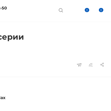
2-50
0
0
 серии
Max