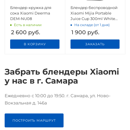
Блендер-кружка для
Блендер беспроводной
сока Xiaomi Deerma
Xiaomi Mijia Portable
DEM-NU08
Juice Cup 300ml White
(MJZZB01PL)
Есть в наличии
На складе (от 1 дня)
2 600
руб.
1 900
руб.
В КОРЗИНУ
ЗАКАЗАТЬ
Забрать блендеры Xiaomi
у нас в г. Самара
Ежедневно с 10:00 до 19:50. г. Самара, ул. Ново-
Вокзальная д. 146а
ПОСТРОИТЬ МАРШРУТ