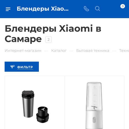
0
Блендеры Xiaomi • купить блендер в Самаре - iЧехол
Блендеры Xiaomi в
Самаре
2
—
—
—
Интернет-магазин
Каталог
Бытовая техника
Техн
ФИЛЬТР