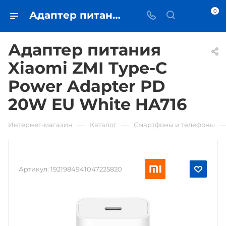
0
Адаптер питания Xiaomi ZMI Type-C Power Adapter PD 20W EU White HA716 • купить в Самаре - iЧехол
Адаптер питания
Xiaomi ZMI Type-C
Power Adapter PD
20W EU White HA716
—
—
Интернет-магазин
Каталог
Смартфоны и телефоны
Артикул:
1921984941047225820