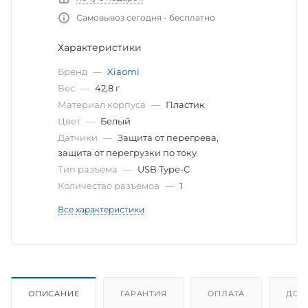
Самовывоз сегодня - бесплатно
Характеристики
Бренд
—
Xiaomi
Вес
—
42,8 г
Материал корпуса
—
Пластик
Цвет
—
Белый
Датчики
—
Защита от перегрева,
защита от перегрузки по току
Тип разъема
—
USB Type-C
Количество разъемов
—
1
Все характеристики
ОПИСАНИЕ
ГАРАНТИЯ
ОПЛАТА
ДОС