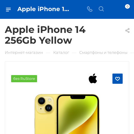
0
Apple iPhone 14 256Gb Yellow • купить в Самаре - iЧехол
Apple iPhone 14
256Gb Yellow
—
—
Интернет-магазин
Каталог
Смартфоны и телефоны
без RuStore