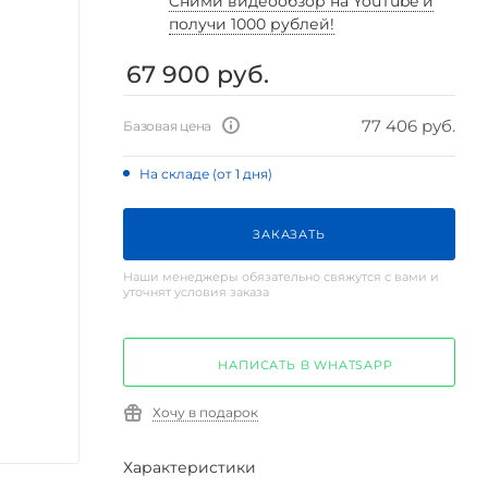
Cними видеообзор на YouTube и
получи 1000 рублей!
67 900
руб.
77 406 руб.
Базовая цена
На складе (от 1 дня)
ЗАКАЗАТЬ
Наши менеджеры обязательно свяжутся с вами и
уточнят условия заказа
НАПИСАТЬ В WHATSAPP
Хочу в подарок
Характеристики