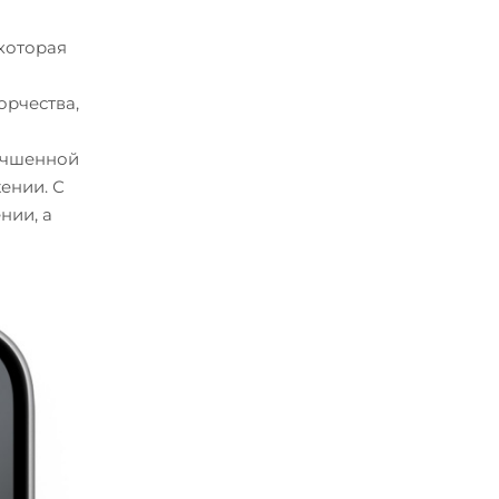
которая
орчества,
лучшенной
ении. С
нии, а