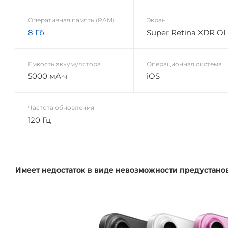
Оперативная память (RAM)
Экран
8 Гб
Super Retina XDR O
Емкость аккумулятора
Операционная система
5000 мА·ч
iOS
Частота обновления
120 Гц
Имеет недостаток в виде невозможности предустано