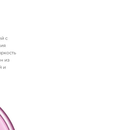
й с
ния
яркость
н из
й и