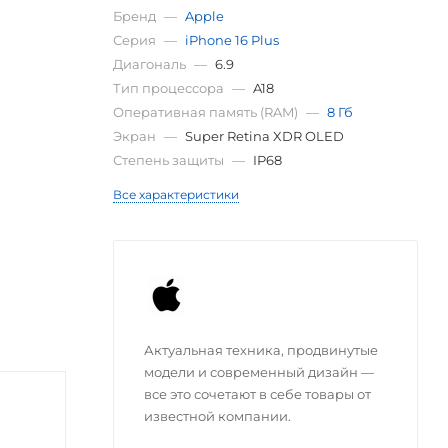
Бренд
—
Apple
Серия
—
iPhone 16 Plus
Диагональ
—
6.9
Тип процессора
—
A18
Оперативная память (RAM)
—
8 Гб
Экран
—
Super Retina XDR OLED
Степень защиты
—
IP68
Все характеристики
Актуальная техника, продвинутые
модели и современный дизайн —
все это сочетают в себе товары от
известной компании.