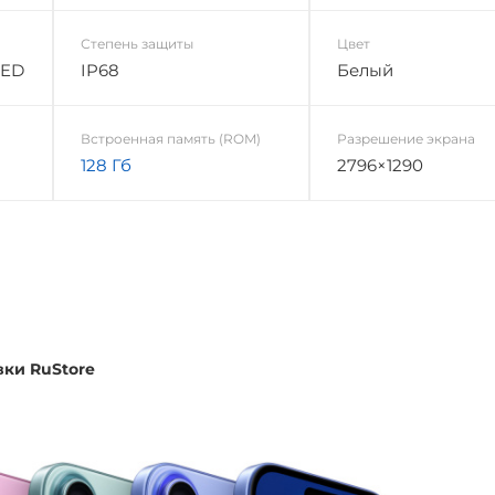
Степень защиты
Цвет
LED
IP68
Белый
Встроенная память (ROM)
Разрешение экрана
128 Гб
2796×1290
вки RuStore