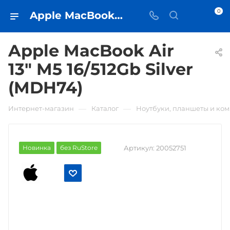
0
Apple MacBook Air 13" M5 16/512Gb Silver (MDH74) • купить в Самаре - iЧехол
Apple MacBook Air
13" M5 16/512Gb Silver
(MDH74)
—
—
Интернет-магазин
Каталог
Ноутбуки, планшеты и ко
Новинка
без RuStore
Артикул:
20052751