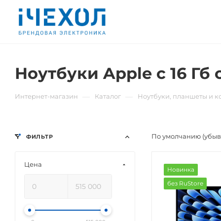
Ноутбуки Apple с 16 Гб
—
—
Интернет-магазин
Каталог
Ноутбуки, планшеты и 
По умолчанию (убы
ФИЛЬТР
Цена
Новинка
без RuStore