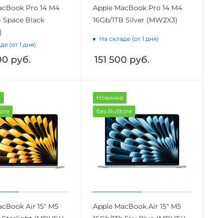
acBook Pro 14 M4
Apple MacBook Pro 14 M4
 Space Black
16Gb/1TB Silver (MW2X3)
)
На складе (от 1 дня)
де (от 1 дня)
00
руб.
151 500
руб.
а
Новинка
ore
без RuStore
cBook Air 15" M5
Apple MacBook Air 15" M5