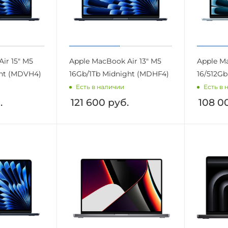
ir 15" M5
Apple MacBook Air 13" M5
Apple Ma
ght (MDVH4)
16Gb/1Tb Midnight (MDHF4)
16/512G
Есть в наличии
Есть в 
.
121 600
руб.
108 0