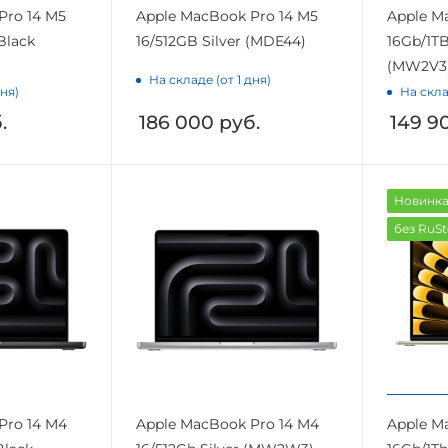
Pro 14 M5
Apple MacBook Pro 14 M5
Apple M
Black
16/512GB Silver (MDE44)
16Gb/1TB
(MW2V3
На складе (от 1 дня)
дня)
На скла
.
186 000
руб.
149 9
Новинк
без RuSt
Pro 14 M4
Apple MacBook Pro 14 M4
Apple Ma