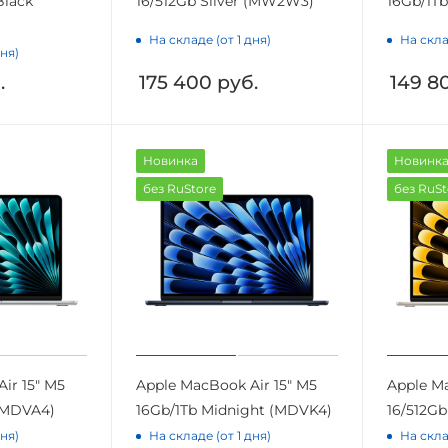
Black
16/512Gb Silver (MW2W3)
16Gb/1Tb
На складе (от 1 дня)
На скла
дня)
.
175 400
руб.
149 8
Новинка
Новинк
без RuStore
без RuSt
ir 15" M5
Apple MacBook Air 15" M5
Apple Ma
 (MDVA4)
16Gb/1Tb Midnight (MDVK4)
16/512Gb
дня)
На складе (от 1 дня)
На скла