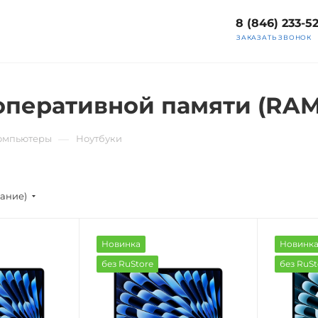
8 (846) 233-5
ЗАКАЗАТЬ ЗВОНОК
 оперативной памяти (RAM
—
компьютеры
Ноутбуки
вание)
Новинка
Новинк
без RuStore
без RuSt