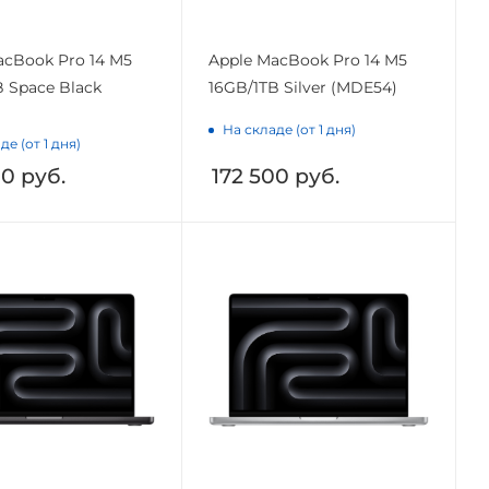
acBook Pro 14 M5
Apple MacBook Pro 14 M5
B Space Black
16GB/1TB Silver (MDE54)
На складе (от 1 дня)
де (от 1 дня)
00
руб.
172 500
руб.