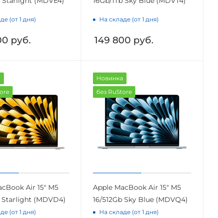
 Starlight (MDVE4)
16Gb/1Tb Sky Blue (MDVT4)
де (от 1 дня)
На складе (от 1 дня)
00
руб.
149 800
руб.
а
Новинка
ore
без RuStore
cBook Air 15" M5
Apple MacBook Air 15" M5
 Starlight (MDVD4)
16/512Gb Sky Blue (MDVQ4)
де (от 1 дня)
На складе (от 1 дня)