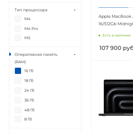
Тип процессора
Apple MacBook A
M4
16/512Gb Midni
M4 Pro
Есть в наличии
М5
107 900
руб
Оперативная память
(RAM)
16 Гб
18 Гб
24 Гб
36 Гб
48 Гб
8 Гб