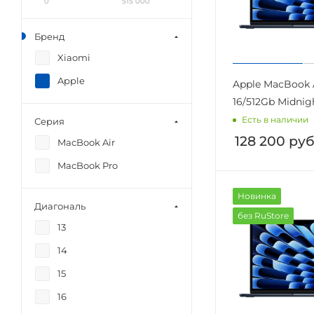
0
515 000
Бренд
Xiaomi
Apple
Apple MacBook A
16/512Gb Midni
Есть в наличии
Серия
128 200
руб
MacBook Air
MacBook Pro
Новинка
Диагональ
без RuStore
13
14
15
16