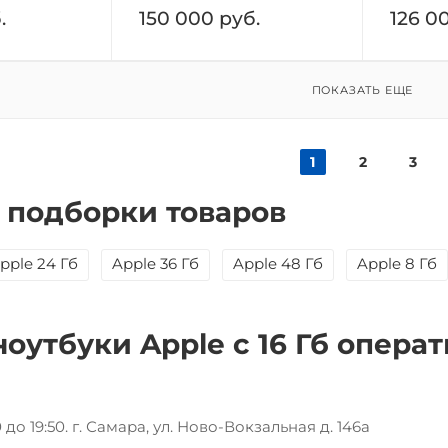
.
150 000
руб.
126 0
ПОКАЗАТЬ ЕЩЕ
1
2
3
 подборки товаров
pple 24 Гб
Apple 36 Гб
Apple 48 Гб
Apple 8 Гб
ноутбуки Apple с 16 Гб опера
а
до 19:50. г. Самара, ул. Ново-Вокзальная д. 146а