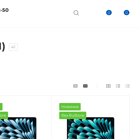
2-50
0
0
)
41
а
Новинка
ore
без RuStore