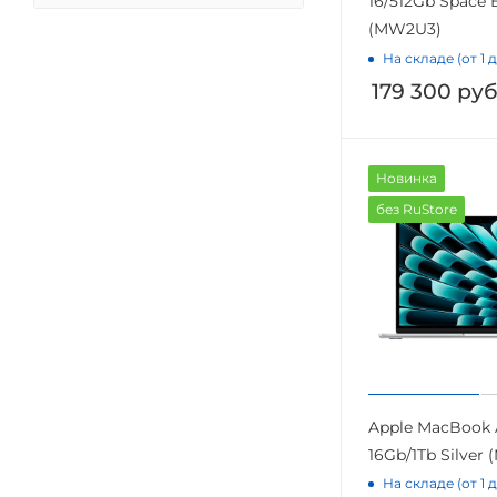
16/512Gb Space 
(MW2U3)
На складе (от 1 
179 300
руб
Новинка
без RuStore
Apple MacBook A
16Gb/1Tb Silver
На складе (от 1 