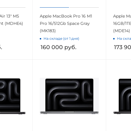
ir 13" M5
Apple MacBook Pro 16 M1
Apple M
ght (MDHE4)
Pro 16/512Gb Space Gray
16GB/1T
(MK183)
(MDE14)
На складе (от 1 дня)
На скла
.
160 000
руб.
173 9