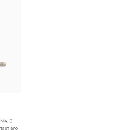
 M4. В
лает его