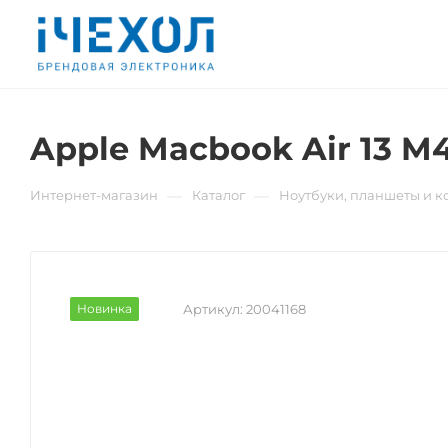
Apple Macbook Air 13 M
—
—
Интернет-магазин
Каталог
Ноутбуки, планшеты и 
Новинка
Артикул:
20041168