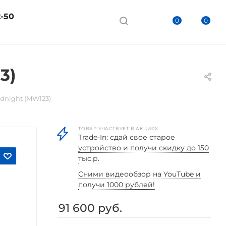
2-50
0
0
3)
idnight (MW123)
ТОВАР УЧАСТВУЕТ В АКЦИЯХ
Trade-In: сдай свое старое
устройство и получи скидку до 150
тыс.р.
Cними видеообзор на YouTube и
получи 1000 рублей!
91 600
руб.