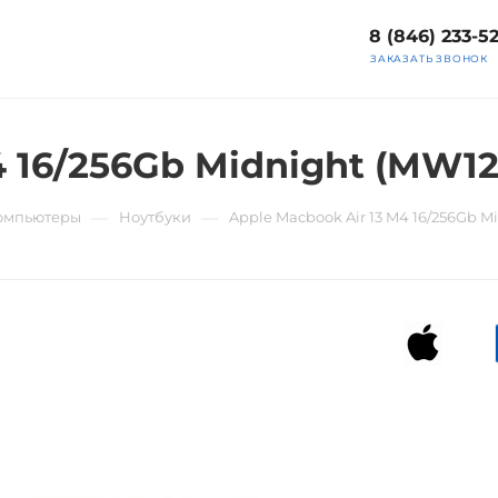
8 (846) 233-5
ЗАКАЗАТЬ ЗВОНОК
4 16/256Gb Midnight (MW12
—
—
компьютеры
Ноутбуки
Apple Macbook Air 13 M4 16/256Gb M