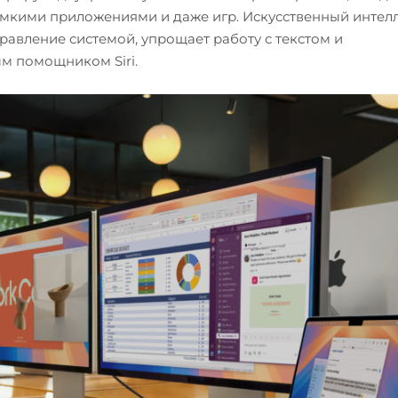
емкими приложениями и даже игр. Искусственный интел
правление системой, упрощает работу с текстом и
м помощником Siri.