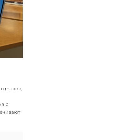
оттенков,
ка с
печивают