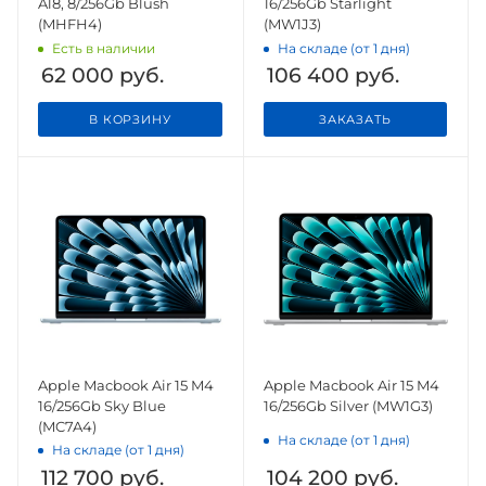
A18, 8/256Gb Blush
16/256Gb Starlight
(MHFH4)
(MW1J3)
Есть в наличии
На складе (от 1 дня)
62 000
руб.
106 400
руб.
В КОРЗИНУ
ЗАКАЗАТЬ
Apple Macbook Air 15 M4
Apple Macbook Air 15 M4
16/256Gb Sky Blue
16/256Gb Silver (MW1G3)
(MC7A4)
На складе (от 1 дня)
На складе (от 1 дня)
112 700
руб.
104 200
руб.