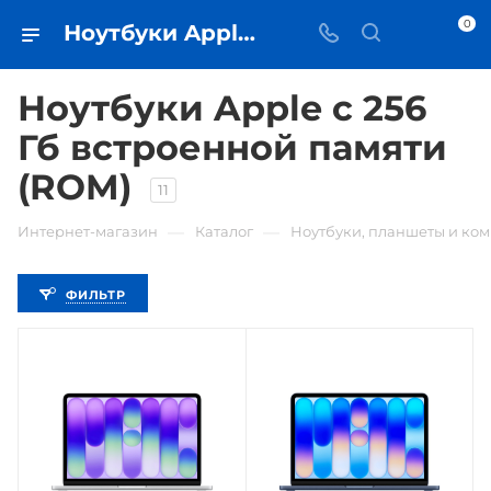
0
Ноутбуки Apple с 256 Гб встроенной памяти (ROM) • купить ноутбук в Самаре - iЧехол
Ноутбуки Apple с 256
Гб встроенной памяти
(ROM)
11
—
—
Интернет-магазин
Каталог
Ноутбуки, планшеты и ко
ФИЛЬТР