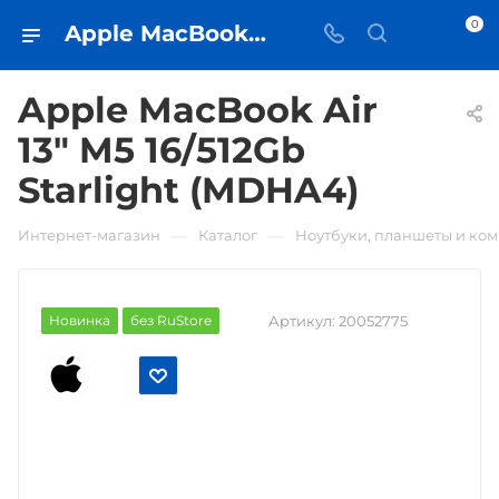
0
Apple MacBook Air 13" M5 16/512Gb Starlight (MDHA4) • купить в Самаре - iЧехол
Apple MacBook Air
13" M5 16/512Gb
Starlight (MDHA4)
—
—
Интернет-магазин
Каталог
Ноутбуки, планшеты и ко
Новинка
без RuStore
Артикул:
20052775