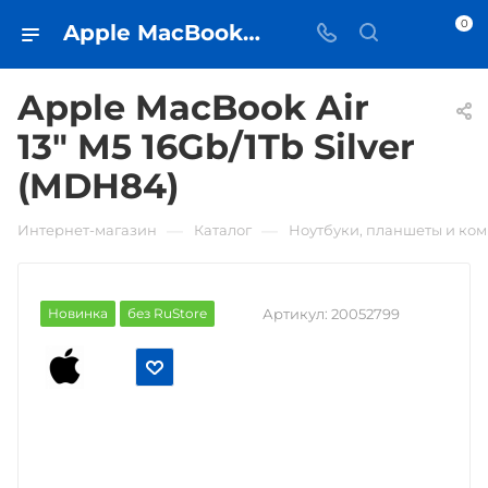
0
Apple MacBook Air 13" M5 16Gb/1Tb Silver (MDH84) • купить в Самаре - iЧехол
Apple MacBook Air
13" M5 16Gb/1Tb Silver
(MDH84)
—
—
Интернет-магазин
Каталог
Ноутбуки, планшеты и ко
Новинка
без RuStore
Артикул:
20052799