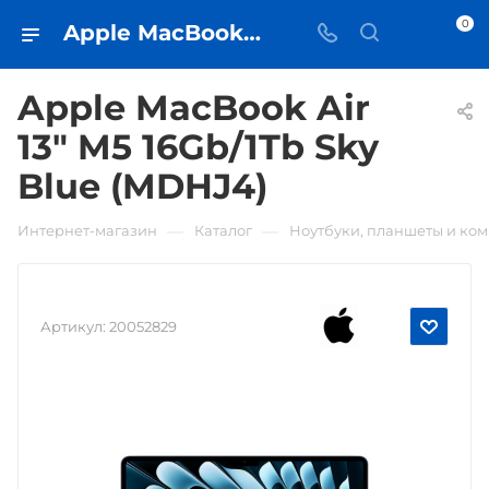
0
Apple MacBook Air 13" M5 16Gb/1Tb Sky Blue (MDHJ4) • купить в Самаре - iЧехол
Apple MacBook Air
13" M5 16Gb/1Tb Sky
Blue (MDHJ4)
—
—
Интернет-магазин
Каталог
Ноутбуки, планшеты и ко
Артикул:
20052829