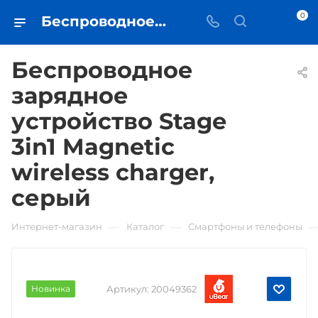
0
Беспроводное зарядное устройство Stage 3in1 Magnetic wireless charger, серый • купить в Самаре - iЧехол
Беспроводное
зарядное
устройство Stage
3in1 Magnetic
wireless charger,
серый
—
—
Интернет-магазин
Каталог
Смартфоны и телефоны
Новинка
Артикул:
20049362