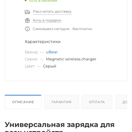
Есть в наличии
Рассчитать доставку
Хочу в подарок
Самовывоз сегодня - бесплатно
Характеристики
Бренд
—
uBear
Серия
—
Magnetic wireless charger
Цвет
—
Серый
ОПИСАНИЕ
ГАРАНТИЯ
ОПЛАТА
ДОС
Универсальная зарядка для