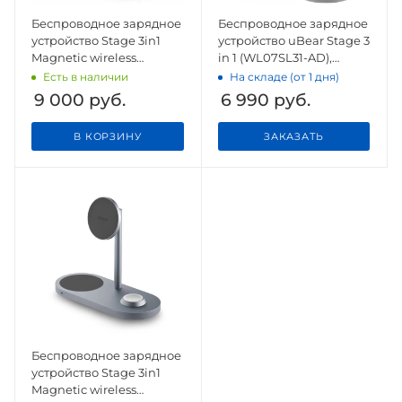
Беспроводное зарядное
Беспроводное зарядное
устройство Stage 3in1
устройство uBear Stage 3
Magnetic wireless
in 1 (WL07SL31-AD),
charger, серый
серебристый
Есть в наличии
На складе (от 1 дня)
9 000
руб.
6 990
руб.
В КОРЗИНУ
ЗАКАЗАТЬ
Беспроводное зарядное
устройство Stage 3in1
Magnetic wireless