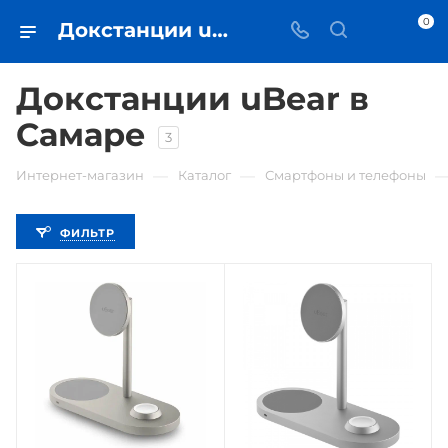
0
Докстанции uBear - купить док-станцию в Самаре - iЧехол
Докстанции uBear в
Самаре
3
—
—
Интернет-магазин
Каталог
Смартфоны и телефоны
ФИЛЬТР