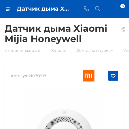
0
Датчик дыма Xiaomi Mijia Honeywell • купить в Самаре - iЧехол
Датчик дыма Xiaomi
Mijia Honeywell
—
—
—
Интернет-магазин
Каталог
Дом, дача и туризм
Ум
Артикул:
21075698