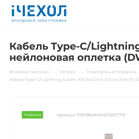
Кабель Type-C/Lightnin
нейлоновая оплетка (D
—
—
Интернет-магазин
Каталог
Смартфоны и телефоны
Кабель Type-C/Lightning Xiaomi (Mi) SOLOVE 100 см 20W PD 
Новинка
Артикул:
1192198494104722617701