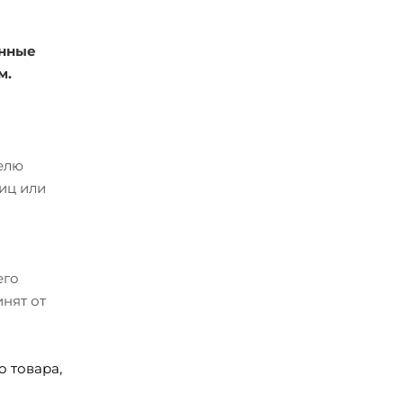
енные
м.
телю
иц или
его
нят от
 товара,