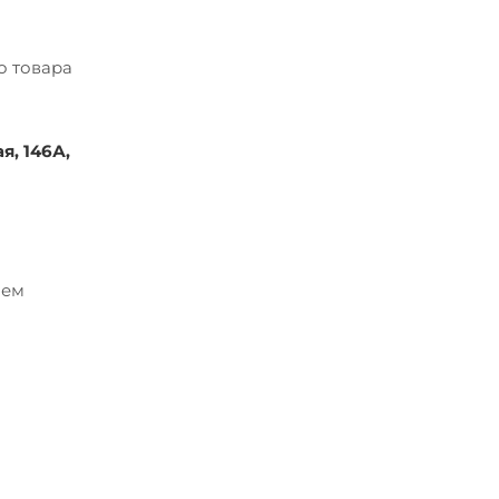
о товара
я, 146А,
ием