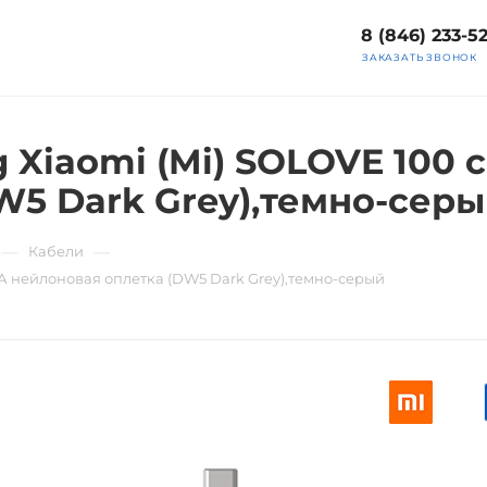
8 (846) 233-5
ЗАКАЗАТЬ ЗВОНОК
g Xiaomi (Mi) SOLOVE 100
W5 Dark Grey),темно-сер
—
—
Кабели
3А нейлоновая оплетка (DW5 Dark Grey),темно-серый