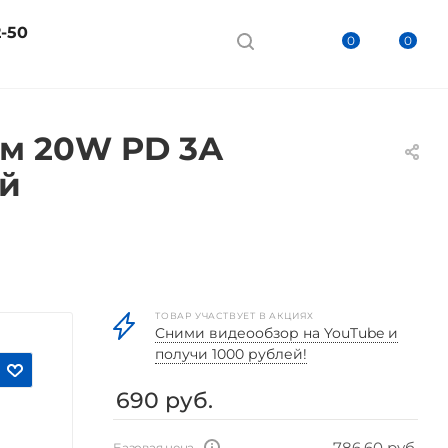
2-50
0
0
 см 20W PD 3А
ый
ТОВАР УЧАСТВУЕТ В АКЦИЯХ
Cними видеообзор на YouTube и
получи 1000 рублей!
690
руб.
786.60 руб.
Базовая цена