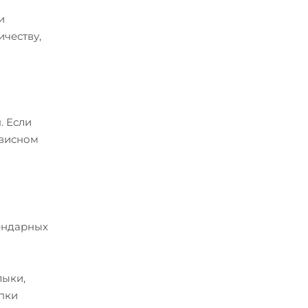
и
ичеству,
. Если
рвисном
лендарных
лыки,
упки