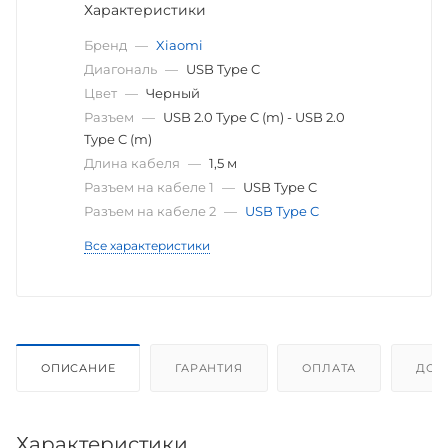
Характеристики
Бренд
—
Xiaomi
Диагональ
—
USB Type C
Цвет
—
Черный
Разъем
—
USB 2.0 Type C (m) - USB 2.0
Type C (m)
Длина кабеля
—
1,5 м
Разъем на кабеле 1
—
USB Type C
Разъем на кабеле 2
—
USB Type C
Все характеристики
ОПИСАНИЕ
ГАРАНТИЯ
ОПЛАТА
ДОС
Характеристики