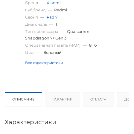
Бренд
—
Xiaomi
Суббренд
—
Redmi
Серия
—
Pad 7
Диагональ
—
11
Тип процессора
—
Qualcomm
Snapdragon 7+ Gen 3
Оперативная память (RAM)
—
8 Гб
Цвет
—
Зеленый
Все характеристики
ОПИСАНИЕ
ГАРАНТИЯ
ОПЛАТА
ДОС
Характеристики