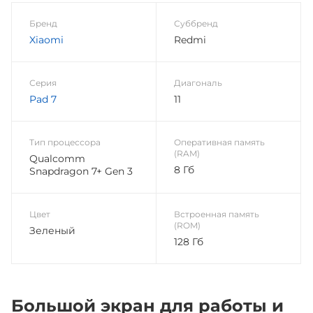
Бренд
Суббренд
Xiaomi
Redmi
Серия
Диагональ
Pad 7
11
Тип процессора
Оперативная память
(RAM)
Qualcomm
8 Гб
Snapdragon 7+ Gen 3
Цвет
Встроенная память
(ROM)
Зеленый
128 Гб
Большой экран для работы и