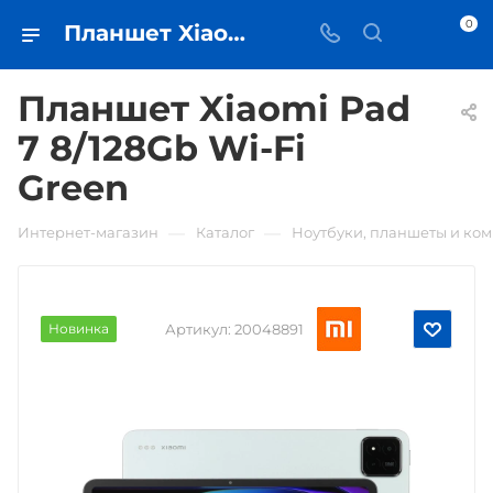
0
Планшет Xiaomi Pad 7 8/128Gb Wi-Fi Green • купить в Самаре - iЧехол
Планшет Xiaomi Pad
7 8/128Gb Wi-Fi
Green
—
—
Интернет-магазин
Каталог
Ноутбуки, планшеты и ко
Новинка
Артикул:
20048891