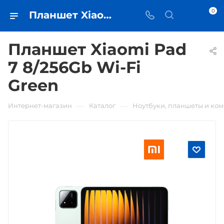
0
Планшет Xiaomi Pad 7 8/256Gb Wi-Fi Green • купить в Самаре - iЧехол
Планшет Xiaomi Pad
7 8/256Gb Wi-Fi
Green
—
—
Интернет-магазин
Каталог
Ноутбуки, планшеты и ко