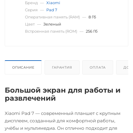
Бренд
—
Xiaomi
Серия
—
Pad 7
Оперативная память (RAM)
—
8 Гб
Цвет
—
Зеленый
Встроенная память (ROM)
—
256 Гб
ОПИСАНИЕ
ГАРАНТИЯ
ОПЛАТА
ДОС
Большой экран для работы и
развлечений
Xiaomi Pad 7 — современный планшет с крупным
дисплеем, созданный для комфортной работы,
учёбы и мультимедиа. Он отлично подходит для