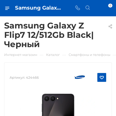
0
Samsung Galaxy Z Flip7 12/512Gb Black|Черный • купить в Самаре - iЧехол
Samsung Galaxy Z
Flip7 12/512Gb Black|
Черный
—
—
Интернет-магазин
Каталог
Смартфоны и телефоны
Артикул:
424466