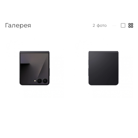
Галерея
2
фото
—