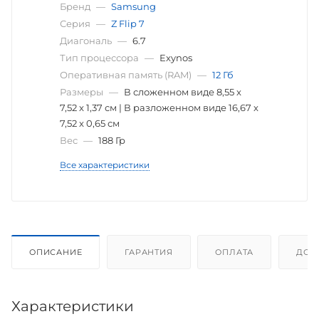
Бренд
—
Samsung
Серия
—
Z Flip 7
Диагональ
—
6.7
Тип процессора
—
Exynos
Оперативная память (RAM)
—
12 Гб
Размеры
—
В сложенном виде 8,55 x
7,52 x 1,37 см | В разложенном виде 16,67 x
7,52 x 0,65 см
Вес
—
188 Гр
Все характеристики
ОПИСАНИЕ
ГАРАНТИЯ
ОПЛАТА
ДОС
Характеристики