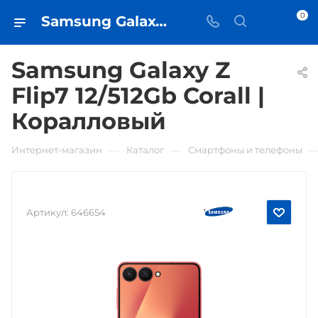
0
Samsung Galaxy Z Flip7 12/512Gb Corall | Коралловый • купить в Самаре - iЧехол
Samsung Galaxy Z
Flip7 12/512Gb Corall |
Коралловый
—
—
Интернет-магазин
Каталог
Смартфоны и телефоны
Артикул:
646654