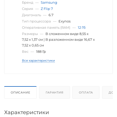
Бренд
—
Samsung
Серия
—
Z Flip 7
Диагональ
—
6.7
Тип процессора
—
Exynos
Оперативная память (RAM)
—
12 Гб
Размеры
—
В сложенном виде 8,55 x
7,52 x 1,37 см | В разложенном виде 16,67 x
7,52 x 0,65 см
Вес
—
188 Гр
Все характеристики
ОПИСАНИЕ
ГАРАНТИЯ
ОПЛАТА
ДОС
Характеристики