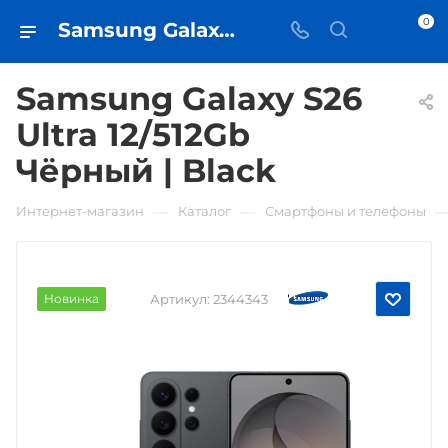
0
Samsung Galaxy S26 Ultra 12/512Gb Чёрный | Black • купить в Самаре - iЧехол
Samsung Galaxy S26
Ultra 12/512Gb
Чёрный | Black
—
—
Интернет-магазин
Каталог
Смартфоны и телефоны
Новинка
Артикул:
2344343