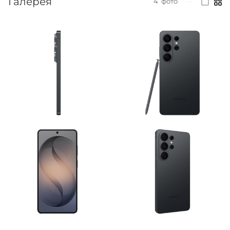
Галерея
4
фото
—