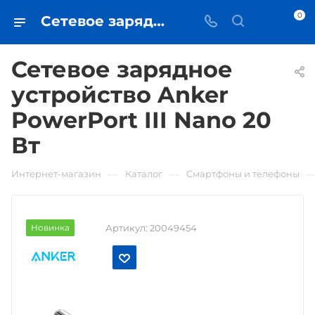
0
Сетевое зарядное устройство Anker PowerPort III Nano 20 Вт • купить в Самаре - iЧехол
Сетевое зарядное
устройство Anker
PowerPort III Nano 20
Вт
—
—
Интернет-магазин
Каталог
Смартфоны и телефоны
Новинка
Артикул:
20049454