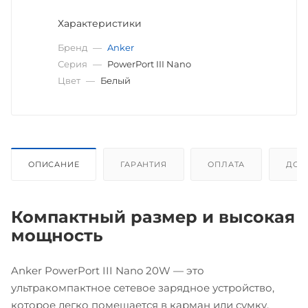
Характеристики
Бренд
—
Anker
Серия
—
PowerPort III Nano
Цвет
—
Белый
ОПИСАНИЕ
ГАРАНТИЯ
ОПЛАТА
ДОС
Компактный размер и высокая
мощность
Anker PowerPort III Nano 20W — это
ультракомпактное сетевое зарядное устройство,
которое легко помещается в карман или сумку.