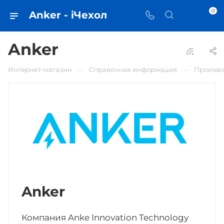
0
Anker - iЧехол
Anker
—
—
Интернет-магазин
Справочная информация
Произво
Anker
Компания Anke Innovation Technology