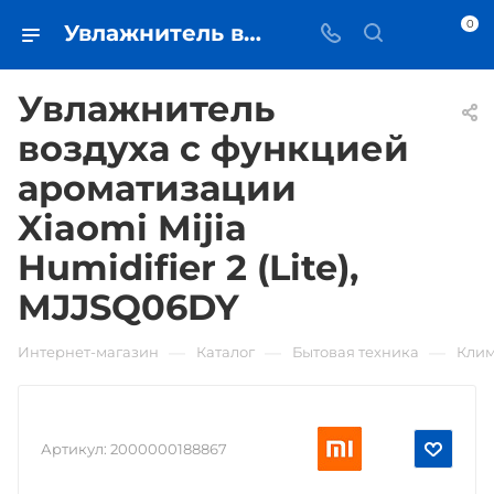
0
Увлажнитель воздуха с функцией ароматизации Xiaomi Mijia Humidifier 2 (Lite), MJJSQ06DY • купить в Самаре - iЧехол
Увлажнитель
воздуха с функцией
ароматизации
Xiaomi Mijia
Humidifier 2 (Lite),
MJJSQ06DY
—
—
—
Интернет-магазин
Каталог
Бытовая техника
Клим
Артикул:
2000000188867