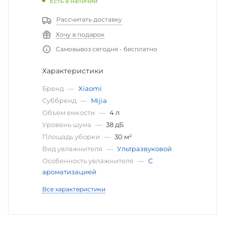
Есть в наличии
Рассчитать доставку
Хочу в подарок
Самовывоз сегодня - бесплатно
Характеристики
Бренд
—
Xiaomi
Суббренд
—
Mijia
Объем емкости
—
4 л
Уровень шума
—
38 дБ
Площадь уборки
—
30 м²
Вид увлажнителя
—
Ультразвуковой
Особенность увлажнителя
—
С
ароматизацией
Все характеристики